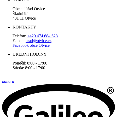
Obecní úřad Otvice
Školní 95
431 11 Otvice
KONTAKTY
Telefon:
+420 474 684 628
E-mail:
urad@otvice.cz
Facebook obce Otvice
ÚŘEDNÍ HODINY
Pondělí: 8:00 - 17:00
Středa: 8:00 - 17:00
nahoru