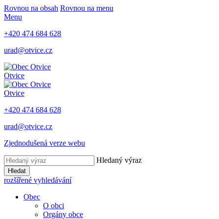
Rovnou na obsah
Rovnou na menu
Menu
+420 474 684 628
urad@otvice.cz
Otvice
Otvice
+420 474 684 628
urad@otvice.cz
Zjednodušená verze webu
Hledaný výraz
Hledat
rozšířené vyhledávání
Obec
O obci
Orgány obce