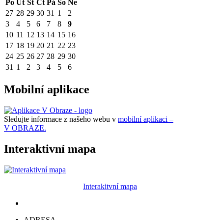
Po
Út
St
Čt
Pá
So
Ne
27
28
29
30
31
1
2
3
4
5
6
7
8
9
10
11
12
13
14
15
16
17
18
19
20
21
22
23
24
25
26
27
28
29
30
31
1
2
3
4
5
6
Mobilní aplikace
Sledujte informace z našeho webu v
mobilní aplikaci –
V OBRAZE.
Interaktivní mapa
Interakitvní mapa
ADRESA