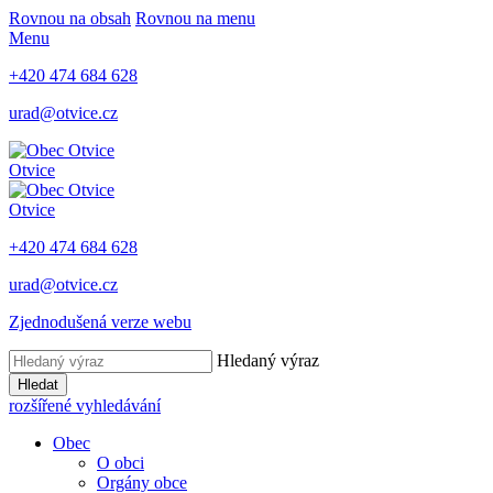
Rovnou na obsah
Rovnou na menu
Menu
+420 474 684 628
urad@otvice.cz
Otvice
Otvice
+420 474 684 628
urad@otvice.cz
Zjednodušená verze webu
Hledaný výraz
Hledat
rozšířené vyhledávání
Obec
O obci
Orgány obce