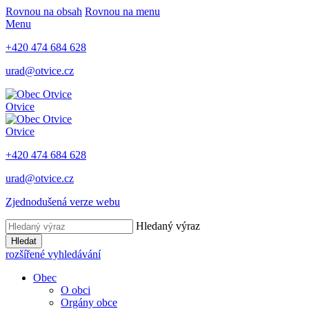
Rovnou na obsah
Rovnou na menu
Menu
+420 474 684 628
urad@otvice.cz
Otvice
Otvice
+420 474 684 628
urad@otvice.cz
Zjednodušená verze webu
Hledaný výraz
Hledat
rozšířené vyhledávání
Obec
O obci
Orgány obce