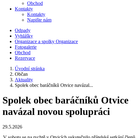
Obchod
Kontakty
Kontakty
Napište nám
Odpady
Vyhlášky
Organizace a spolky
Organizace
Fotogalerie
Obchod
Rezervace
Úvodní stránka
Občan
Aktuality
Spolek obec baráčníků Otvice navázal...
Spolek obec baráčníků Otvice
navázal novou spolupráci
29.5.2026
V sobotu se na rychtě v Otvicích uskutečnilo přátelské setkání členů