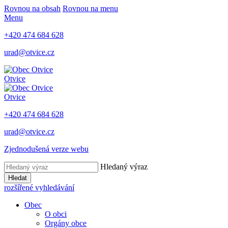
Rovnou na obsah
Rovnou na menu
Menu
+420 474 684 628
urad@otvice.cz
Otvice
Otvice
+420 474 684 628
urad@otvice.cz
Zjednodušená verze webu
Hledaný výraz
Hledat
rozšířené vyhledávání
Obec
O obci
Orgány obce