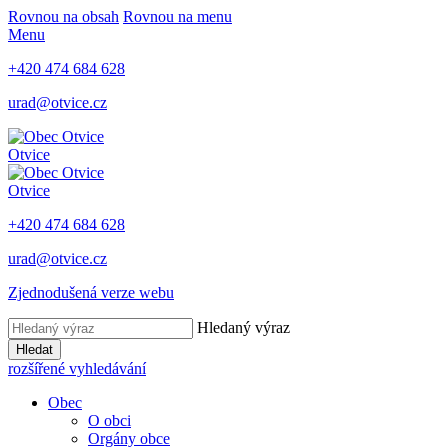
Rovnou na obsah
Rovnou na menu
Menu
+420 474 684 628
urad@otvice.cz
Otvice
Otvice
+420 474 684 628
urad@otvice.cz
Zjednodušená verze webu
Hledaný výraz
Hledat
rozšířené vyhledávání
Obec
O obci
Orgány obce