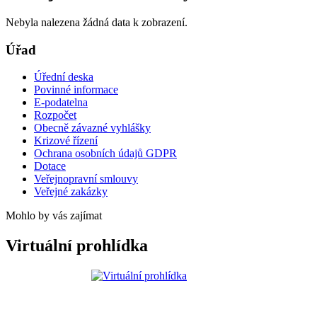
Nebyla nalezena žádná data k zobrazení.
Úřad
Úřední deska
Povinné informace
E-podatelna
Rozpočet
Obecně závazné vyhlášky
Krizové řízení
Ochrana osobních údajů GDPR
Dotace
Veřejnopravní smlouvy
Veřejné zakázky
Mohlo by vás zajímat
Virtuální prohlídka