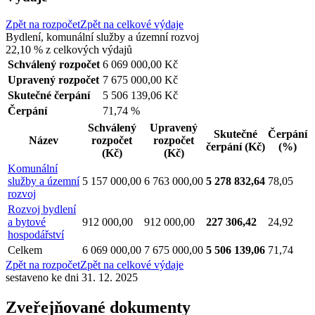
Zpět na rozpočet
Zpět na celkové výdaje
Bydlení, komunální služby a územní rozvoj
22,10 %
z celkových výdajů
Schválený rozpočet
6 069 000,00 Kč
Upravený rozpočet
7 675 000,00 Kč
Skutečné čerpání
5 506 139,06 Kč
Čerpání
71,74 %
Schválený
Upravený
Skutečné
Čerpání
Název
rozpočet
rozpočet
čerpání
(Kč)
(%)
(Kč)
(Kč)
Komunální
služby a územní
5 157 000,00
6 763 000,00
5 278 832,64
78,05
rozvoj
Rozvoj bydlení
a bytové
912 000,00
912 000,00
227 306,42
24,92
hospodářství
Celkem
6 069 000,00
7 675 000,00
5 506 139,06
71,74
Zpět na rozpočet
Zpět na celkové výdaje
sestaveno ke dni 31. 12. 2025
Zveřejňované dokumenty