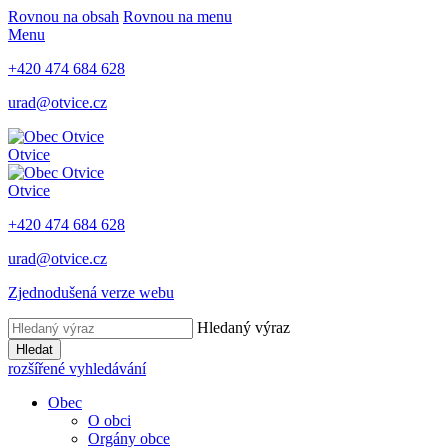
Rovnou na obsah
Rovnou na menu
Menu
+420 474 684 628
urad@otvice.cz
Otvice
Otvice
+420 474 684 628
urad@otvice.cz
Zjednodušená verze webu
Hledaný výraz
Hledat
rozšířené vyhledávání
Obec
O obci
Orgány obce