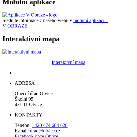
Mobilní aplikace
Sledujte informace z našeho webu v
mobilní aplikaci –
V OBRAZE.
Interaktivní mapa
Interakitvní mapa
ADRESA
Obecní úřad Otvice
Školní 95
431 11 Otvice
KONTAKTY
Telefon:
+420 474 684 628
E-mail:
urad@otvice.cz
Facebook obce Otvice